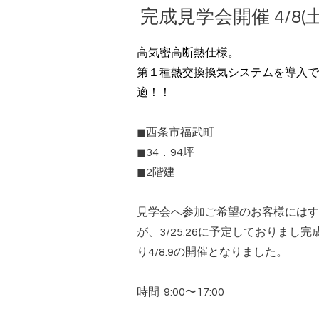
完成見学会開催 4/8(土)
高気密高断熱仕様。
第１種熱交換換気システムを導入で
適！！
◼︎西条市福武町
◼︎34．94坪
◼︎2階建
見学会へ参加ご希望のお客様にはす
が、3/25.26に予定しておりまし
り4/8.9の開催となりました。
時間 9:00〜17:00